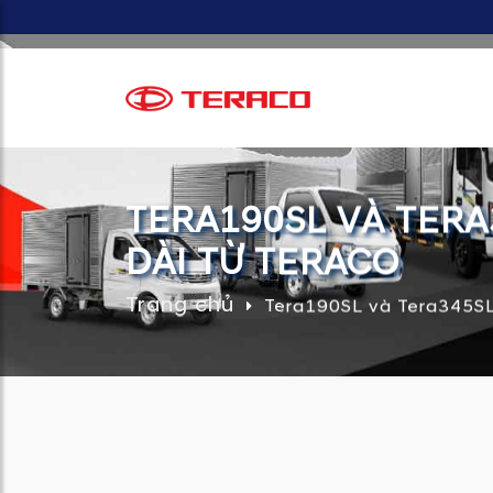
TERA190SL VÀ TERA
DÀI TỪ TERACO
Trang chủ
Tera190SL và Tera345SL 