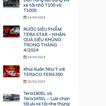
Bán hàng lưu động với
xe tải nhỏ T100 và
T100S
24/04/2024
RƯỚC SIÊU PHẨM
TERA STAR – NHẬN
QUÀ SIÊU KHỦNG
TRONG THÁNG
4/2024
24/04/2024
Khai Xuân Như Ý với
TERACO TERA350
20/02/2024
Tera190SL và
Tera345SL – Lựa chọn
tối ưu xe tải nhẹ thùng