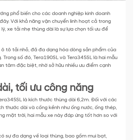
hướng phổ biến cho các doanh nghiệp kinh doanh
đây. Với khả năng vận chuyển linh hoạt cả trong
lý, xe tải nhẹ thùng dài là sự lựa chọn tối ưu để
nh ô tô tải nhỏ, đã đa dạng hóa dòng sản phẩm của
. Trong số đó, Tera190SL và Tera345SL là hai mẫu
an tâm đặc biệt, nhờ sở hữu nhiều ưu điểm cạnh
dài, tối ưu công năng
a345SL là kích thước thùng dài 6,2m. Đối với các
h thước dài và cồng kềnh như ống nước, ống thép,
ợng mặt trời, hai mẫu xe này đáp ứng tốt hơn so với
ó sự đa dạng về loại thùng, bao gồm mui bạt,