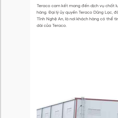
Teraco cam kết mang đến dịch vụ chất l
hàng. Đại lý ủy quyền Teraco Dũng Lạc, đ
Tỉnh Nghệ An, là nơi khách hàng có thể t
dài của Teraco.