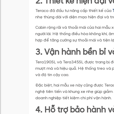
2. Thiết kế hiện đại v
Teraco đã đầu tư nâng cấp thiết kế của
nhẹ thùng dài với diện mạo hiện đại và tra
Cabin rộng rãi và thoải mái của hai mẫu 
người lái. Hệ thống điều hòa không khí, âm
hợp để tăng cường sự thoải mái và tiện lợ
3. Vận hành bền bỉ và
Tera190SL và Tera345SL được trang bị 
mượt mà và hiệu quả. Hệ thống treo và 
và độ tin cậy cao.
Đặc biệt, hai mẫu xe này cũng được Teraco
nghệ tiên tiến và khung xe nhẹ giúp giảm 
doanh nghiệp tiết kiệm chi phí vận hành.
4. Hỗ trợ bảo hành v