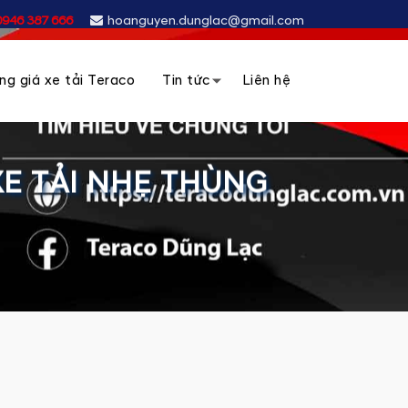
0946 387 666
hoanguyen.dunglac@gmail.com
ng giá xe tải Teraco
Tin tức
Liên hệ
XE TẢI NHẸ THÙNG