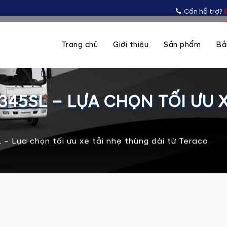
Cần hỗ trợ?
Trang chủ
Giới thiệu
Sản phẩm
Bả
345SL – LỰA CHỌN TỐI ƯU 
– Lựa chọn tối ưu xe tải nhẹ thùng dài từ Teraco